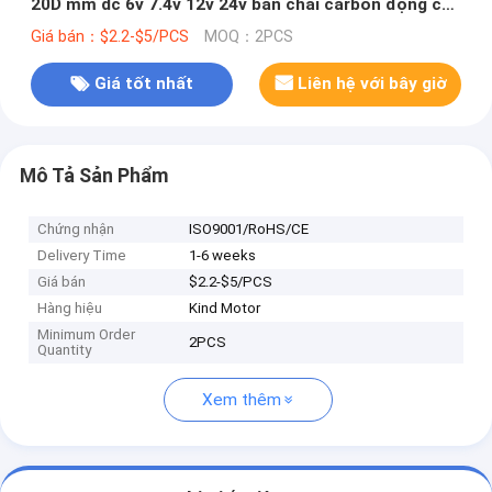
20D mm dc 6v 7.4v 12v 24v bàn chải carbon động cơ
bánh răng kim loại
Giá bán：$2.2-$5/PCS
MOQ：2PCS
Giá tốt nhất
Liên hệ với bây giờ
Mô Tả Sản Phẩm
Chứng nhận
ISO9001/RoHS/CE
Delivery Time
1-6 weeks
Giá bán
$2.2-$5/PCS
Hàng hiệu
Kind Motor
Minimum Order
2PCS
Quantity
Xem thêm