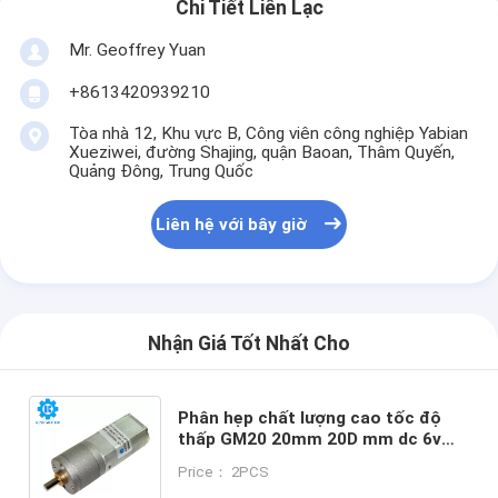
Chi Tiết Liên Lạc
Mr. Geoffrey Yuan
+8613420939210
Tòa nhà 12, Khu vực B, Công viên công nghiệp Yabian
Xueziwei, đường Shajing, quận Baoan, Thâm Quyến,
Quảng Đông, Trung Quốc
Liên hệ với bây giờ
Nhận Giá Tốt Nhất Cho
Phân hẹp chất lượng cao tốc độ
thấp GM20 20mm 20D mm dc 6v
7.4v 12v 24v bàn chải carbon động
Price： 2PCS
cơ bánh răng kim loại