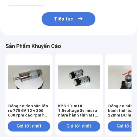
Tiếp tục
Sản Phẩm Khuyến Cáo
Động cơ dc xoắn lớn
KPS 10-m10
Động cơ bánh 
rs 775 6V 12 v 300
1.5voltage 3v micro
hành tinh bàn 
600 rpm cao rpm hộp
nhựa hành tinh M10
22mm DC mô-
số hành tinh
động cơ bánh răng
xoắn lớn, tiến
dc
thấp 60 vòng/
Giá tốt nhất
Giá tốt nhất
Giá tốt n
vòng/giờ