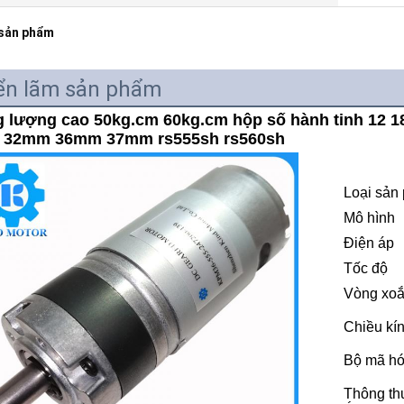
 sản phẩm
ển lãm sản phẩm
 lượng cao 50kg.cm 60kg.cm hộp số hành tinh 12 18
g 32mm 36mm 37mm rs555sh rs560sh
Loại sản
Mô hình
Điện áp
Tốc độ
Vòng xo
Chiều kín
Bộ mã h
Thông t