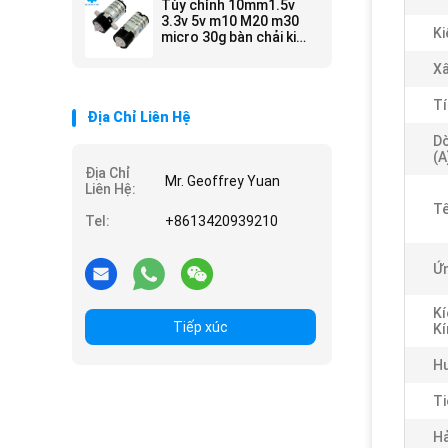
Tùy chỉnh 10mm1.5v
3.3v 5v m10 M20 m30
Ki
micro 30g bàn chải kim
loại nhà máy sản xuất
động cơ giảm tốc bằng
Xâ
nhựa
Tí
Địa Chỉ Liên Hệ
Dò
(a
Địa Chỉ
Mr. Geoffrey Yuan
Liên Hệ:
Tê
Tel:
+8613420939210
Ứn
K
Tiếp xúc
Kí
H
Ti
Hả