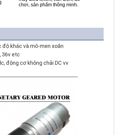
g
chơi, sản phẩm thông minh.
ốc độ khác và mô-men xoắn
, 36v e
tc
dc, động cơ không chải DC vv