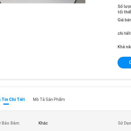
Số lượ
tối thi
Giá bán
chi tiế
Khả nă
Tin Chi Tiết
Mô Tả Sản Phẩm
ự Bảo Đảm:
Khác
Sử Dụn