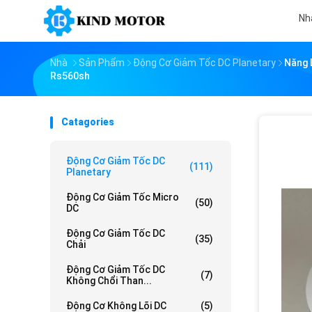
Nh
Nhà
Sản Phẩm
Động Cơ Giảm Tốc DC Planetary
Năng 
Rs560sh
Catagories
Động Cơ Giảm Tốc DC
(111)
Planetary
Động Cơ Giảm Tốc Micro
(50)
DC
Động Cơ Giảm Tốc DC
(35)
Chải
Động Cơ Giảm Tốc DC
(7)
Không Chổi Than...
Động Cơ Không Lõi DC
(5)