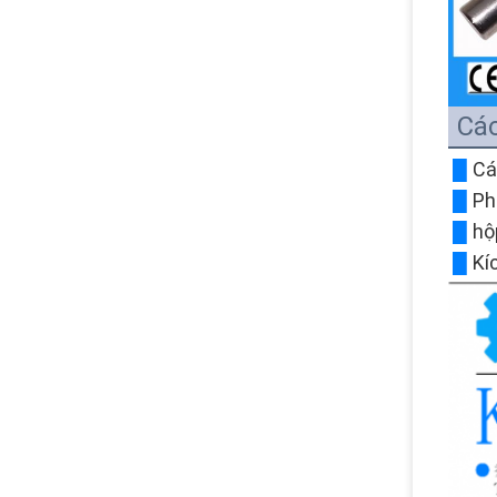
Cá
█
Cá
█
Ph
█
hộ
█
Kí