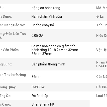
ểu:
động cơ bánh răng
Mô-Me
y Dựng:
Nam châm vĩnh cửu
Đi Lại:
nh Năng Bảo Vệ:
Chống cháy nổ
Tốc Độ
ng Điện Liên Tục
0,05-2A
Hiệu Q
):
Bộ mã hóa động cơ giảm tốc
n Sản Phẩm:
bánh răng 12 18 24 v dc 32mm
Vật Li
36mm 37mm
Phạm V
g Dụng:
Sản phẩm thông minh
Hoạt Đ
ích Thước Đường
36mm
Cân Nặ
nh:
ướng Quay:
CW CCW
Dải Điệ
ếng Ồn:
Độ ồn thấp
Loại Bà
i Cảng:
ShenZhen / HK