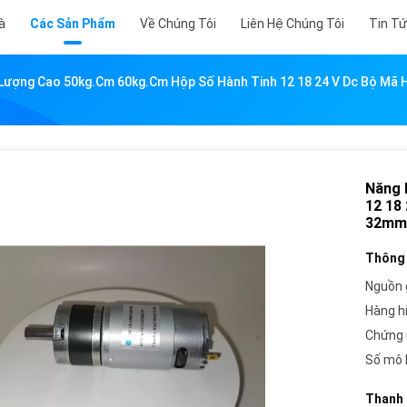
à
Các Sản Phẩm
Về Chúng Tôi
Liên Hệ Chúng Tôi
Tin T
Lượng Cao 50kg.cm 60kg.cm Hộp Số Hành Tinh 12 18 24 V Dc Bộ M
Năng 
12 18
32mm 
Thông 
Nguồn 
Hàng h
Chứng 
Số mô 
Thanh 