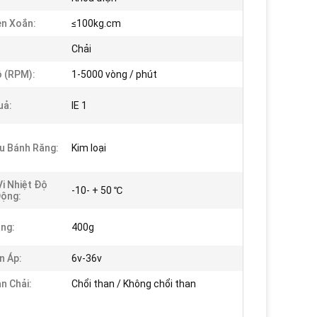
n Xoắn:
≤100kg.cm
Chải
 (RPM):
1-5000 vòng / phút
uả:
IE 1
ệu Bánh Răng:
Kim loại
i Nhiệt Độ
-10- + 50 ℃
ộng:
ng:
400g
n Áp:
6v-36v
n Chải:
Chổi than / Không chổi than