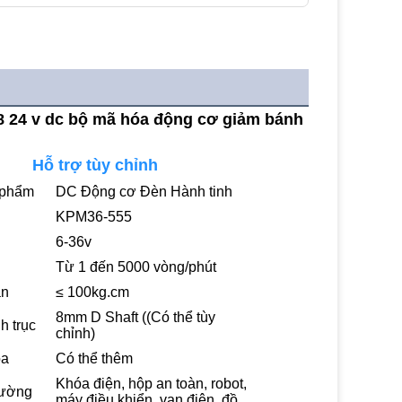
 24 v dc bộ mã hóa động cơ giảm bánh 
Hỗ trợ tùy chỉnh
 phẩm
DC Động cơ Đèn Hành tinh
KPM36-555
6-36v
Từ 1 đến 5000 vòng/phút
ắn
≤ 100kg.cm
8mm D Shaft ((Có thể tùy
h trục
chỉnh)
óa
Có thể thêm
Khóa điện, hộp an toàn, robot,
hường
máy điều khiển, van điện, đồ