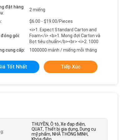
ng đặt hàng
2 miếng
ểu:
:
$6.00 - $19.00/Pieces
<i>1. Expect Standard Carton and
t đóng gói:
Foam</i> <b>1. Mong đợi Carton và
Bọt tiêu chuẩn</b><br> <i>2. 1000
ng cung cấp:
1000000 mảnh / miếng mỗi tháng
Giá Tốt Nhất
Tiếp Xúc
THUYỀN, Ô tô, Xe đạp điện,
QUẠT, Thiết bị gia dụng, Dụng cụ
g:
mỹ phẩm, NHÀ THÔNG MINH,
Khóa điện