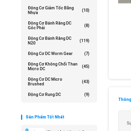
Động Cơ Giảm Tốc Bằng
(10)
Nhựa
Động Cơ Bánh Răng DC
(8)
Góc Phải
Động Cơ Bánh Răng DC
(119)
N20
Động Cơ DC Worm Gear
(7)
Động Cơ Không Chổi Than
(45)
Micro DC
Động Cơ DC Micro
(43)
Brushed
Động Cơ Rung DC
(9)
Thông 
Sản Phẩm Tốt Nhất
S