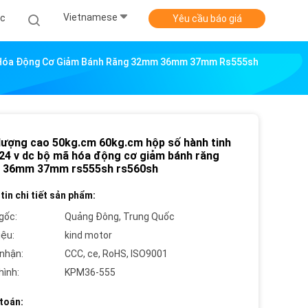
Vietnamese
ức
Yêu cầu báo giá
ã Hóa Động Cơ Giảm Bánh Răng 32mm 36mm 37mm Rs555sh
lượng cao 50kg.cm 60kg.cm hộp số hành tinh
 24 v dc bộ mã hóa động cơ giảm bánh răng
36mm 37mm rs555sh rs560sh
tin chi tiết sản phẩm:
gốc:
Quảng Đông, Trung Quốc
iệu:
kind motor
nhận:
CCC, ce, RoHS, ISO9001
hình:
KPM36-555
toán: