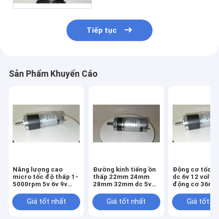
Tiếp tục
Sản Phẩm Khuyến Cáo
Năng lượng cao
Đường kính tiếng ồn
Động cơ tốc đ
micro tốc độ thấp 1-
thấp 22mm 24mm
dc 6v 12 volt 2
5000rpm 5v 6v 9v
28mm 32mm dc 5v
động cơ 36m
12v 24v hộp số hành
6v 7.2v 12v 24v kim
32mm hộp số 
tinh kim loại có động
loại bàn chải không
tinh
Giá tốt nhất
Giá tốt nhất
Giá tốt n
cơ bàn chải dc
bàn chải động cơ gia
tốc hành tinh cho