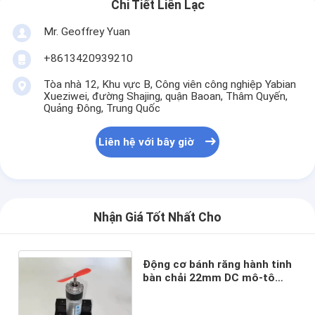
Chi Tiết Liên Lạc
Mr. Geoffrey Yuan
+8613420939210
Tòa nhà 12, Khu vực B, Công viên công nghiệp Yabian
Xueziwei, đường Shajing, quận Baoan, Thâm Quyến,
Quảng Đông, Trung Quốc
Liên hệ với bây giờ
Nhận Giá Tốt Nhất Cho
Động cơ bánh răng hành tinh
bàn chải 22mm DC mô-tô
xoắn lớn, tiếng ồn thấp 60
vòng/giờ 789 vòng/giờ