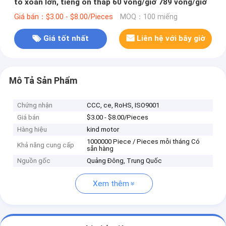
tô xoắn lớn, tiếng ồn thấp 60 vòng/giờ 789 vòng/giờ
Giá bán：$3.00 - $8.00/Pieces
MOQ：100 miếng
Giá tốt nhất
Liên hệ với bây giờ
Mô Tả Sản Phẩm
Chứng nhận
CCC, ce, RoHS, ISO9001
Giá bán
$3.00 - $8.00/Pieces
Hàng hiệu
kind motor
1000000 Piece / Pieces mỗi tháng Có
Khả năng cung cấp
sẵn hàng
Nguồn gốc
Quảng Đông, Trung Quốc
Xem thêm