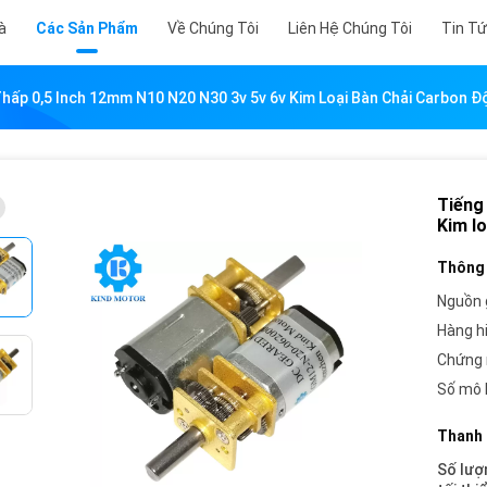
à
Các Sản Phẩm
Về Chúng Tôi
Liên Hệ Chúng Tôi
Tin T
hấp 0,5 Inch 12mm N10 N20 N30 3v 5v 6v Kim Loại Bàn Chải Carbon Đ
Tiếng
Kim l
Thông 
Nguồn 
Hàng h
Chứng 
Số mô 
Thanh 
Số lượ