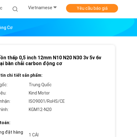
Vietnamese
ức
Yêu cầu báo giá
ộng Cơ
 ồn thấp 0,5 inch 12mm N10 N20 N30 3v 5v 6v
oại bàn chải carbon động cơ
tin chi tiết sản phẩm:
gốc:
Trung Quốc
iệu:
Kind Motor
nhận:
ISO9001/RoHS/CE
hình:
KGM12-N20
toán:
ng đặt hàng
1 CÁI