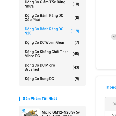
Động Cơ Giảm Tốc Bằng
(10)
Nhựa
Động Cơ Bánh Răng DC
(8)
Góc Phải
Động Cơ Bánh Răng DC
(119)
N20
Động Cơ DC Worm Gear
(7)
Động Cơ Không Chổi Than
(45)
Micro DC
Động Cơ DC Micro
(43)
Brushed
Động Cơ Rung DC
(9)
Thông 
Sản Phẩm Tốt Nhất
Đi
Micro GM12-N20 3v 5v
Vậ