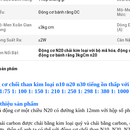
Mô-Me
ểu:
Động cơ bánh răng DC
Mức:
ô-Men Xoắn Gian
Dòng Đ
≤3kg.cm
àng:
(a):
ng Suất Ra:
≤2W
Cân Nặ
Động cơ N20 chải kim loại với bộ mã hóa
,
động c
m Nổi Bật:
động cơ bánh răng 3kgCm n20
 sản phẩm
 cơ chổi than kim loại n10 n20 n30 tiếng ồn thấp vớ
1:75 1: 100 1: 150 1: 210 1: 250 1: 298 1: 380 1: 1000
thiệu sản phẩm
à động cơ một chiều N20 có đường kính 12mm với hộp số ph
hải carbon được chải bằng kim loại quý và chải bằng carbon, c
n, t
hộp số anh ta có thể với động cơ chổi than N10, N20, N