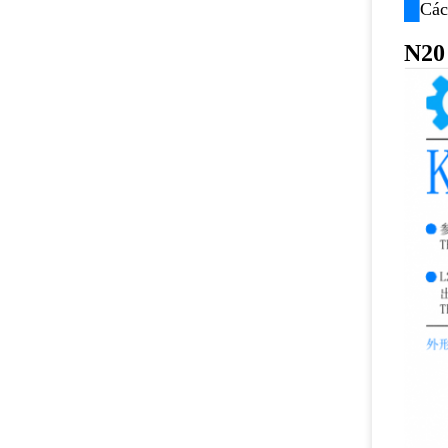
█
Các
N20 