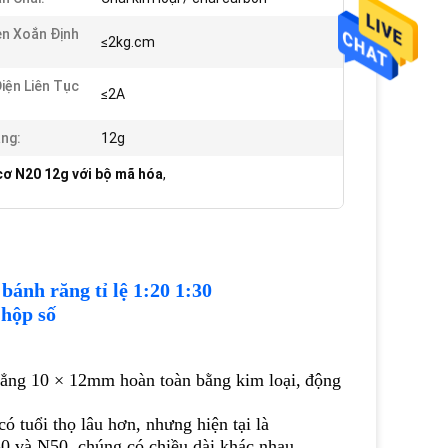
n Xoắn Định
≤2kg.cm
iện Liên Tục
≤2A
ng:
12g
ơ N20 12g với bộ mã hóa
,
i bánh răng
tỉ lệ
1:20 1:30
 hộp số
ẳng 10 × 12mm hoàn toàn bằng kim loại,
động
ó tuổi thọ lâu hơn, nhưng hiện tại là
30 và N50, chúng có chiều dài khác nhau