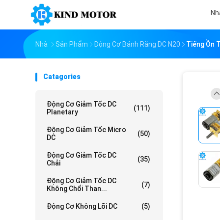
Nh
Nhà
Sản Phẩm
Động Cơ Bánh Răng DC N20
Tiếng Ồn T
Catagories
Động Cơ Giảm Tốc DC
(111)
Planetary
Động Cơ Giảm Tốc Micro
(50)
DC
Động Cơ Giảm Tốc DC
(35)
Chải
Động Cơ Giảm Tốc DC
(7)
Không Chổi Than...
Động Cơ Không Lõi DC
(5)