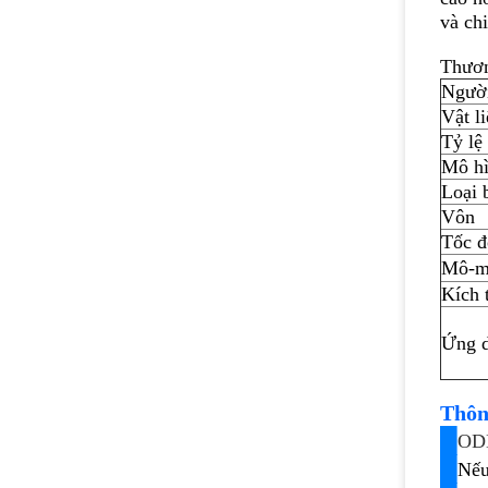
và chi
Thươn
Ngườ
Vật l
Tỷ lệ
Mô hì
Loại 
Vôn
Tốc đ
Mô-m
Kích 
Ứng d
Thôn
█
OD
█
Nếu