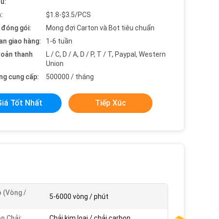
ểu:
:
$1.8-$3.5/PCS
t đóng gói:
Mong đợi Carton và Bọt tiêu chuẩn
an giao hàng:
1-6 tuần
hoản thanh
L / C, D / A, D / P, T / T, Paypal, Western
Union
ng cung cấp:
500000 / tháng
Giá Tốt Nhất
Tiếp Xúc
 (vòng /
5-6000 vòng / phút
n Chải:
Chải kim loại / chải carbon