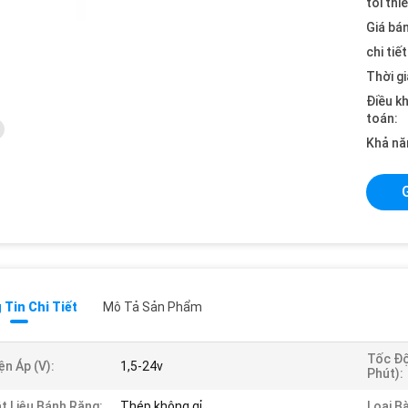
tối thi
Giá bán
chi tiế
Thời gi
Điều k
toán:
Khả nă
Tin Chi Tiết
Mô Tả Sản Phẩm
Tốc Độ
ện Áp (v):
1,5-24v
Phút):
t Liệu Bánh Răng:
Thép không gỉ
Loại Bà