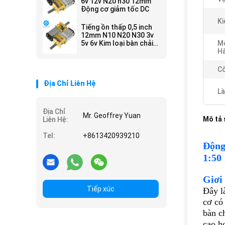
6v 12v N20 n30 12mm
Động cơ giảm tốc DC
Ki
Tiếng ồn thấp 0,5 inch
12mm N10 N20 N30 3v
5v 6v Kim loại bàn chải
M
carbon động cơ
H
Cô
Địa Chỉ Liên Hệ
Là
Địa Chỉ
Mr. Geoffrey Yuan
Mô tả
Liên Hệ:
Tel:
+8613420939210
Động
1:50 
Giơi 
Tiếp xúc
Đây l
cơ có
bàn c
cao hơ