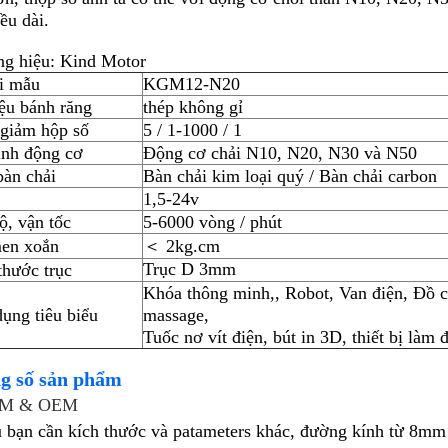
ều dài.
g hiệu: Kind Motor
i mẫu
KGM12-N20
iệu bánh răng
thép không gỉ
 giảm hộp số
5 / 1-1000 / 1
nh động cơ
Động cơ chải N10, N20, N30 và N50
bàn chải
Bàn chải kim loại quý / Bàn chải carbon
1,5-24v
ộ, vận tốc
5-6000 vòng / phút
en xoắn
＜ 2kg.cm
Trục D 3mm
thước trục
Khóa thông minh,
, Robot, Van điện, Đồ 
ụng tiêu biểu
massage,
Tuốc nơ vít điện, bút in 3D, thiết bị làm đ
g số sản phẩm
M & OEM
 bạn cần kích thước và patameters khác, đường kính từ 8