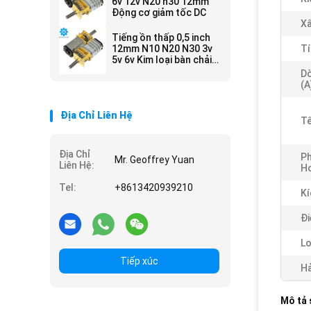
6v 12v N20 n30 12mm
Động cơ giảm tốc DC
Xâ
Tiếng ồn thấp 0,5 inch
12mm N10 N20 N30 3v
Tí
5v 6v Kim loại bàn chải
carbon động cơ
Dò
(a
Địa Chỉ Liên Hệ
Tê
Địa Chỉ
Ph
Mr. Geoffrey Yuan
Liên Hệ:
Ho
Tel:
+8613420939210
Kí
Đi
Lo
Tiếp xúc
Hả
Mô tả