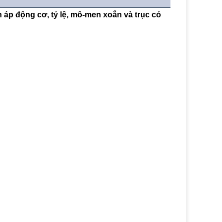
n áp động cơ, tỷ lệ, mô-men xoắn và trục có 