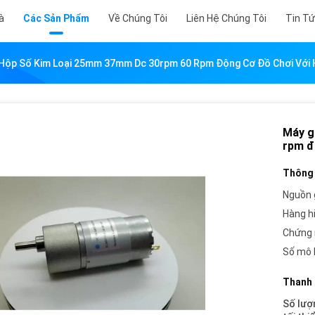
à
Các Sản Phẩm
Về Chúng Tôi
Liên Hệ Chúng Tôi
Tin T
Hộp Số Kim Loại 25mm 37mm Dc 30rpm 60 Rpm Động Cơ Đồ Chơi Với
Máy g
rpm đ
Thông 
Nguồn 
Hàng h
Chứng 
Số mô 
Thanh 
Số lượ