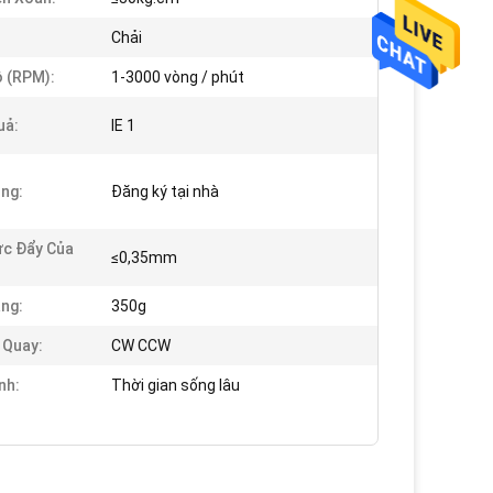
Chải
 (RPM):
1-3000 vòng / phút
uả:
IE 1
ng:
Đăng ký tại nhà
ực Đẩy Của
≤0,35mm
ng:
350g
 Quay:
CW CCW
nh:
Thời gian sống lâu