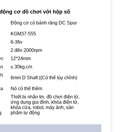
động cơ đồ chơi với hộp số
Động cơ có bánh răng DC Spur
KGM37-555
6-36v
2 đến 2000rpm
ớc
12*24mm
ắn
≤ 30kg.cm
nh
6mm D Shaft ((Có thể tùy chỉnh)
óa
Nó có thể thêm
Thiết bị nhắn tin, đồ chơi điện tử,
ứng dụng gia đình, khóa điện tử,
khóa cửa, robot, máy ảnh, sản
g
phẩm tự động