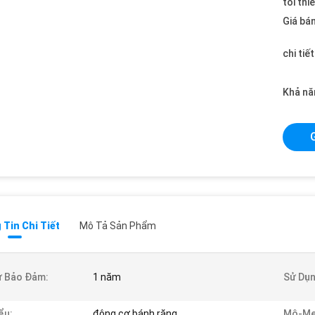
tối thi
Giá bán
chi tiế
Khả nă
Tin Chi Tiết
Mô Tả Sản Phẩm
ự Bảo Đảm:
1 năm
Sử Dụn
ểu:
động cơ bánh răng
Mô-Me