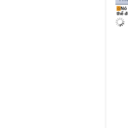
☆
Nó 
thể đ