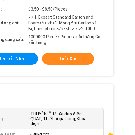
ểu:
:
$3.50 - $8.50/Pieces
<i>1. Expect Standard Carton and
t đóng gói:
Foam</i> <b>1. Mong đợi Carton và
Bọt tiêu chuẩn</b><br> <i>2. 1000
1000000 Piece / Pieces mỗi tháng Có
ng cung cấp:
sẵn hàng
Giá Tốt Nhất
Tiếp Xúc
THUYỀN, Ô tô, Xe đạp điện,
g:
QUẠT, Thiết bị gia dụng, Khóa
điện
n Xoắn:
≤30kg.cm