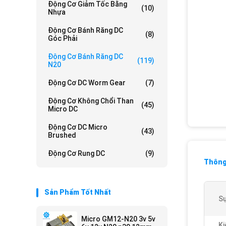
Động Cơ Giảm Tốc Bằng
(10)
Nhựa
Động Cơ Bánh Răng DC
(8)
Góc Phải
Động Cơ Bánh Răng DC
(119)
N20
Động Cơ DC Worm Gear
(7)
Động Cơ Không Chổi Than
(45)
Micro DC
Động Cơ DC Micro
(43)
Brushed
Động Cơ Rung DC
(9)
Thông 
Sản Phẩm Tốt Nhất
S
Micro GM12-N20 3v 5v
Ki