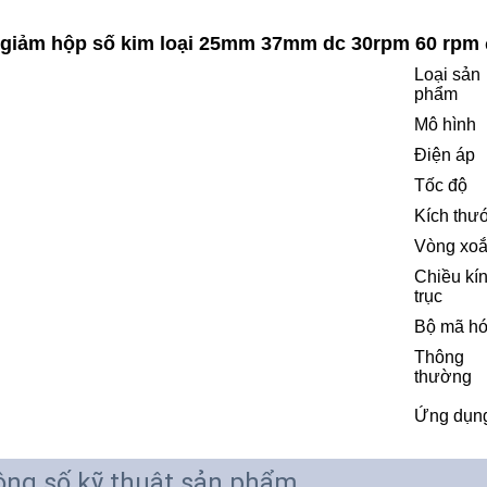
giảm hộp số kim loại 25mm 37mm dc 30rpm 60 rpm 
Loại sản
phẩm
Mô hình
Điện áp
Tốc độ
Kích thư
Vòng xo
Chiều kí
trục
Bộ mã h
Thông
thường
Ứng dụn
ng số kỹ thuật sản phẩm