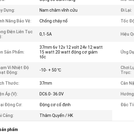
y Dựng:
Nam châm vĩnh cửu
Đi Lại:
nh Năng Bảo Vệ:
Chống cháy nổ
Tốc Độ
ng Điện Liên Tục
0,1-5A
Hiệu Q
):
37mm 6v 12v 12 volt 24v 12 watt
n Sản Phẩm:
15 watt 20 watt động cơ giảm
Ứng Dụ
tốc
ạm Vi Nhiệt Độ
Chơi L
-10- + 50 ℃
ạt Động:
Trục:
ch Thước:
37mm
Cân Nặ
ện Áp (v):
DC6.0- 36.0V
Hướng
ại Động Cơ:
Động cơ cố định
Đặc Tí
i Cảng:
Thâm Quyến / HK
 sản phẩm