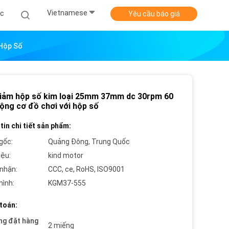
Vietnamese
ức
Yêu cầu báo giá
 Hộp Số
iảm hộp số kim loại 25mm 37mm dc 30rpm 60
ộng cơ đồ chơi với hộp số
tin chi tiết sản phẩm:
gốc:
Quảng Đông, Trung Quốc
iệu:
kind motor
nhận:
CCC, ce, RoHS, ISO9001
hình:
KGM37-555
toán:
ng đặt hàng
2 miếng