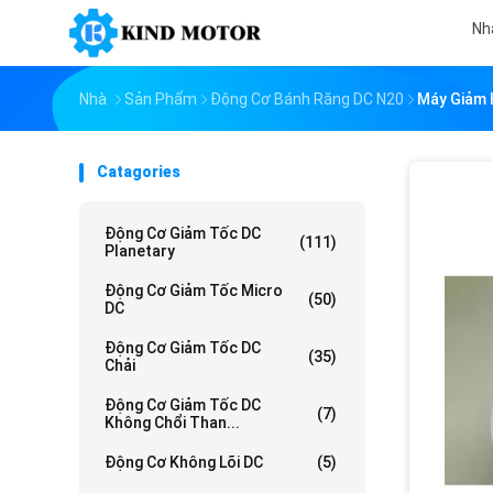
Nh
Nhà
Sản Phẩm
Động Cơ Bánh Răng DC N20
Máy Giảm 
Catagories
Động Cơ Giảm Tốc DC
(111)
Planetary
Động Cơ Giảm Tốc Micro
(50)
DC
Động Cơ Giảm Tốc DC
(35)
Chải
Động Cơ Giảm Tốc DC
(7)
Không Chổi Than...
Động Cơ Không Lõi DC
(5)